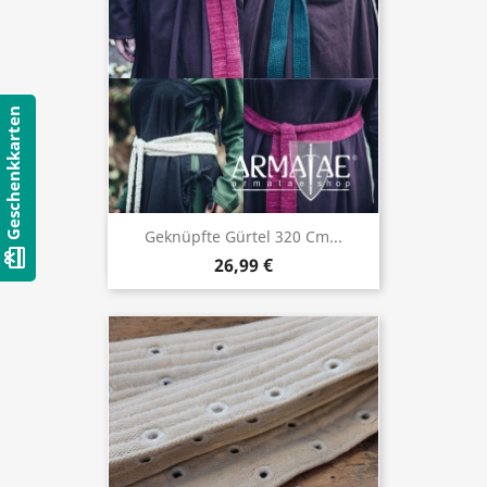
Geschenkkarten
Geknüpfte Gürtel 320 Cm...
card_giftcard
26,99 €