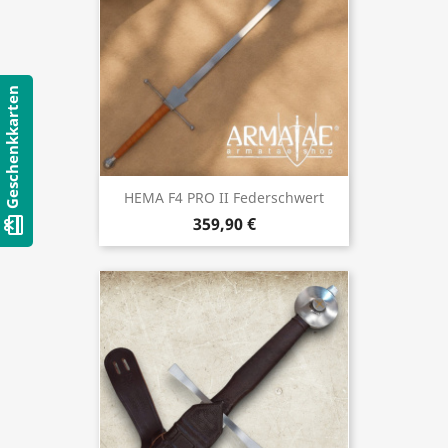
Geschenkkarten
HEMA F4 PRO II Federschwert
card_giftcard
359,90 €