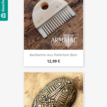
card_giftcard
Bartkamm Aus Poliertem Bein
12,99 €