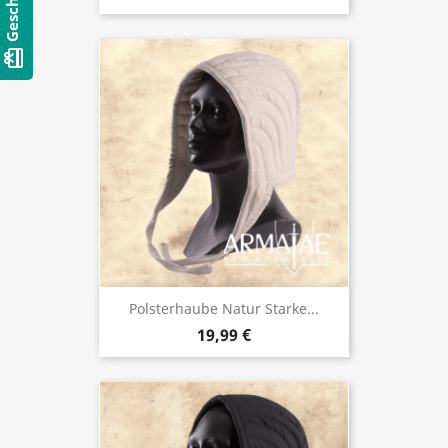
card_giftcard
Polsterhaube Natur Starke...
19,99 €