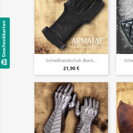
Geschenkkarten
Vorschau

Schießhandschuh Black...
Schw
card_giftcard
21,90 €