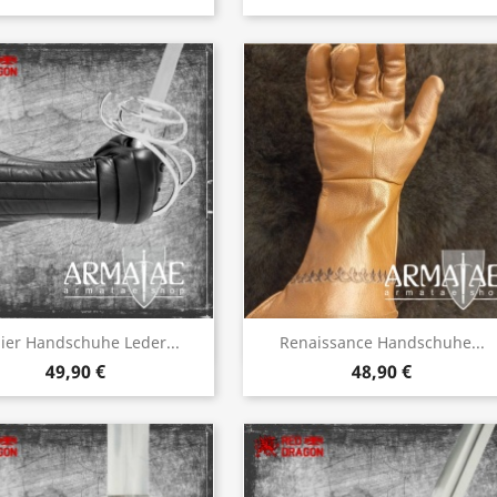
Vorschau
Vorschau


ier Handschuhe Leder...
Renaissance Handschuhe...
49,90 €
48,90 €