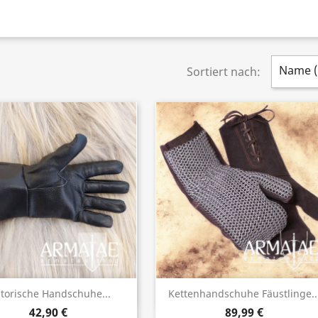
Name (A
Sortiert nach:
Vorschau
Vorschau


storische Handschuhe...
Kettenhandschuhe Fäustlinge..
42,90 €
89,99 €