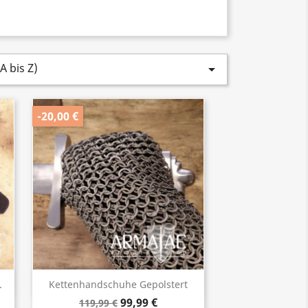
 bis Z)

-20,00 €
Vorschau

.
Kettenhandschuhe Gepolstert
99,99 €
119,99 €