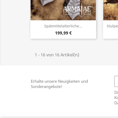
Vorschau

Spätmittelalterliche...
Stulp
199,99 €
1 - 16 von 16 Artikel(n)
Erhalte unsere Neuigkeiten und
Sonderangebote!
Du
Ko
D