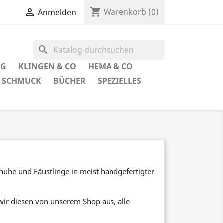
shopping_cart

Warenkorb
(0)
Anmelden
search
UG
KLINGEN & CO
HEMA & CO
SCHMUCK
BÜCHER
SPEZIELLES
uhe und Fäustlinge in meist handgefertigter
n wir diesen von unserem Shop aus, alle