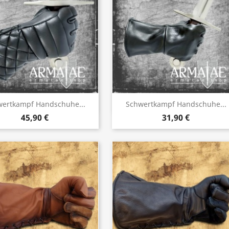
Vorschau
Vorschau


ertkampf Handschuhe...
Schwertkampf Handschuhe...
45,90 €
31,90 €