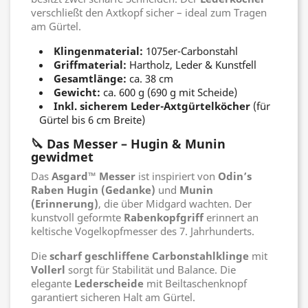
verschließt den Axtkopf sicher – ideal zum Tragen
am Gürtel.
Klingenmaterial:
1075er-Carbonstahl
Griffmaterial:
Hartholz, Leder & Kunstfell
Gesamtlänge:
ca. 38 cm
Gewicht:
ca. 600 g (690 g mit Scheide)
Inkl. sicherem Leder-Axtgürtelköcher
(für
Gürtel bis 6 cm Breite)
🔪 Das Messer – Hugin & Munin
gewidmet
Das
Asgard™ Messer
ist inspiriert von
Odin’s
Raben Hugin (Gedanke)
und
Munin
(Erinnerung)
, die über Midgard wachten. Der
kunstvoll geformte
Rabenkopfgriff
erinnert an
keltische Vogelkopfmesser des 7. Jahrhunderts.
Die
scharf geschliffene Carbonstahlklinge
mit
Vollerl
sorgt für Stabilität und Balance. Die
elegante
Lederscheide
mit Beiltaschenknopf
garantiert sicheren Halt am Gürtel.