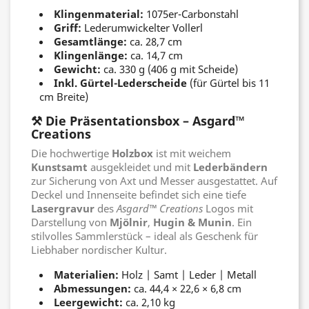
Klingenmaterial:
1075er-Carbonstahl
Griff:
Lederumwickelter Vollerl
Gesamtlänge:
ca. 28,7 cm
Klingenlänge:
ca. 14,7 cm
Gewicht:
ca. 330 g (406 g mit Scheide)
Inkl. Gürtel-Lederscheide
(für Gürtel bis 11
cm Breite)
⚒️ Die Präsentationsbox – Asgard™
Creations
Die hochwertige
Holzbox
ist mit weichem
Kunstsamt
ausgekleidet und mit
Lederbändern
zur Sicherung von Axt und Messer ausgestattet. Auf
Deckel und Innenseite befindet sich eine tiefe
Lasergravur
des
Asgard™ Creations
Logos mit
Darstellung von
Mjölnir
,
Hugin & Munin
. Ein
stilvolles Sammlerstück – ideal als Geschenk für
Liebhaber nordischer Kultur.
Materialien:
Holz | Samt | Leder | Metall
Abmessungen:
ca. 44,4 × 22,6 × 6,8 cm
Leergewicht:
ca. 2,10 kg