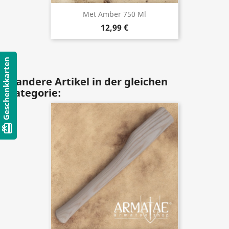
Met Amber 750 Ml
12,99 €
Geschenkkarten
8 andere Artikel in der gleichen
Kategorie:
card_giftcard