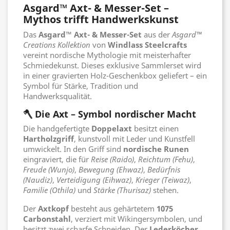
Asgard™ Axt- & Messer-Set –
Mythos trifft Handwerkskunst
Das
Asgard™ Axt- & Messer-Set
aus der
Asgard™
Creations Kollektion
von
Windlass Steelcrafts
vereint nordische Mythologie mit meisterhafter
Schmiedekunst. Dieses exklusive Sammlerset wird
in einer gravierten Holz-Geschenkbox geliefert – ein
Symbol für Stärke, Tradition und
Handwerksqualität.
🪓 Die Axt – Symbol nordischer Macht
Die handgefertigte
Doppelaxt
besitzt einen
Hartholzgriff
, kunstvoll mit Leder und Kunstfell
umwickelt. In den Griff sind
nordische Runen
eingraviert, die für
Reise (Raido)
,
Reichtum (Fehu)
,
Freude (Wunjo)
,
Bewegung (Ehwaz)
,
Bedürfnis
(Naudiz)
,
Verteidigung (Eihwaz)
,
Krieger (Teiwaz)
,
Familie (Othila)
und
Stärke (Thurisaz)
stehen.
Der
Axtkopf
besteht aus gehärtetem
1075
Carbonstahl
, verziert mit Wikingersymbolen, und
besitzt zwei scharfe Schneiden. Der
Lederköcher