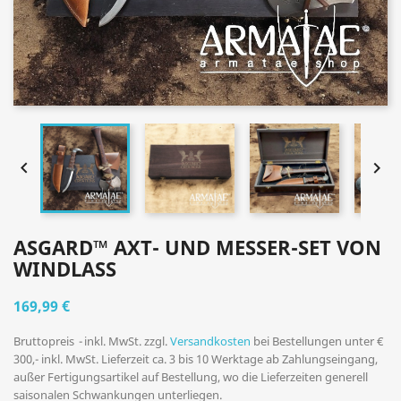


ASGARD™ AXT- UND MESSER-SET VON
WINDLASS
169,99 €
Bruttopreis
inkl. MwSt. zzgl.
Versandkosten
bei Bestellungen unter €
300,- inkl. MwSt. Lieferzeit ca. 3 bis 10 Werktage ab Zahlungseingang,
außer Fertigungsartikel auf Bestellung, wo die Lieferzeiten generell
saisonalen Schwankungen unterliegen.