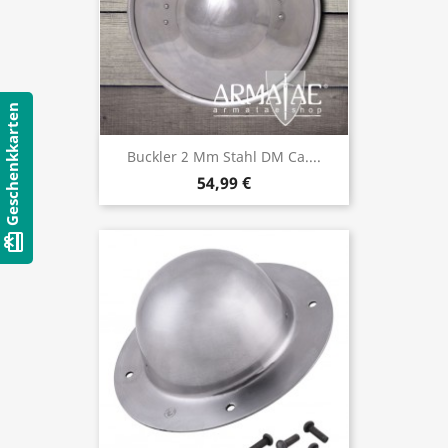
Geschenkkarten
Buckler 2 Mm Stahl DM Ca....
54,99 €
card_giftcard