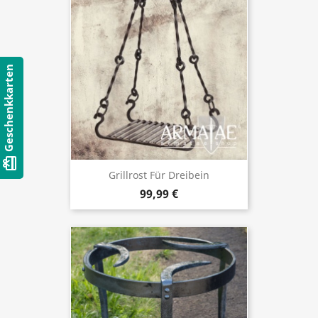
Geschenkkarten
card_giftcard
Grillrost Für Dreibein
99,99 €