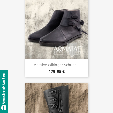
Massive Wikinger Schuhe...
179,95 €
Geschenkkarten
card_giftcard