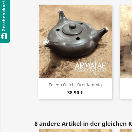
Geschenkkarten
card_giftcard
Vorschau

Toledo Öllicht Dreiflammig
38,90 €
8 andere Artikel in der gleichen 