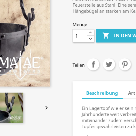
Feuerstelle aus Stahl. Eine s
Hängebügel an starken am Kes
Menge

IN DEN
Teilen
Beschreibung
Art

Ein Lagertopf wie er sein
Jahrhunderte weit verbreit
miteinander zudem versch
Topfes gewährleisten zu 