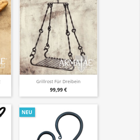
Vorschau

z
Grillrost Für Dreibein
99,99 €
NEU