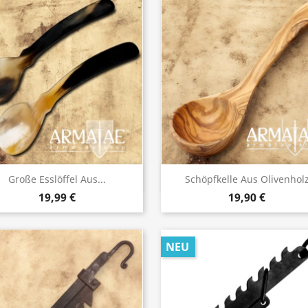
Vorschau
Vorschau


Große Esslöffel Aus...
Schöpfkelle Aus Olivenhol
19,99 €
19,90 €
NEU