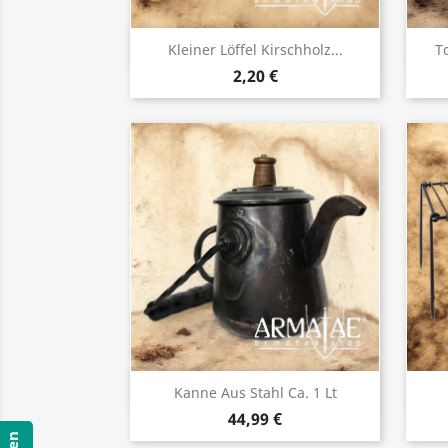
Vorschau

Kleiner Löffel Kirschholz...
To
2,20 €
Vorschau

Kanne Aus Stahl Ca. 1 Lt
44,99 €