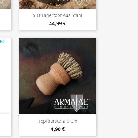
Vorschau

5 Lt Lagertopf Aus Stahl
44,99 €
Vorschau

Topfbürste Ø 6 Cm
4,90 €