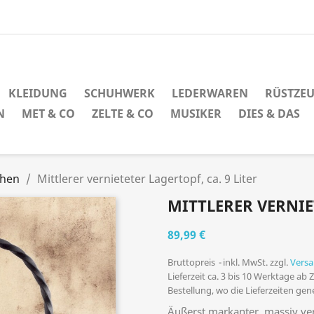
KLEIDUNG
SCHUHWERK
LEDERWAREN
RÜSTZE
N
MET & CO
ZELTE & CO
MUSIKER
DIES & DAS
chen
Mittlerer vernieteter Lagertopf, ca. 9 Liter
MITTLERER VERNIET
89,99 €
Bruttopreis
inkl. MwSt. zzgl.
Vers
Lieferzeit ca. 3 bis 10 Werktage ab
Bestellung, wo die Lieferzeiten ge
Äußerst markanter, massiv vern