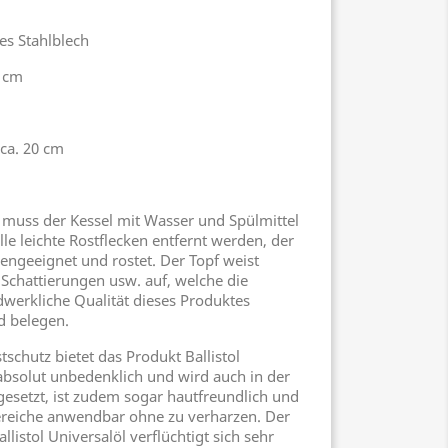
es Stahlblech
2 cm
ca. 20 cm
muss der Kessel mit Wasser und Spülmittel
le leichte Rostflecken entfernt werden, der
nengeeignet und rostet. Der Topf weist
 Schattierungen usw. auf, welche die
dwerkliche Qualität dieses Produktes
d belegen.
schutz bietet das Produkt Ballistol
t absolut unbedenklich und wird auch in der
gesetzt, ist zudem sogar hautfreundlich und
bereiche anwendbar ohne zu verharzen. Der
listol Universalöl verflüchtigt sich sehr