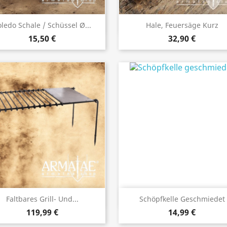
Vorschau
Vorschau


ledo Schale / Schüssel Ø...
Hale, Feuersäge Kurz
15,50 €
32,90 €
Vorschau
Vorschau


Faltbares Grill- Und...
Schöpfkelle Geschmiedet
119,99 €
14,99 €