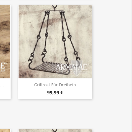
Vorschau

..
Grillrost Für Dreibein
99,99 €