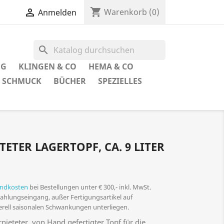
shopping_cart

Warenkorb
(0)
Anmelden
search
UG
KLINGEN & CO
HEMA & CO
SCHMUCK
BÜCHER
SPEZIELLES
ETER LAGERTOPF, CA. 9 LITER
andkosten
bei Bestellungen unter € 300,- inkl. MwSt.
 Zahlungseingang, außer Fertigungsartikel auf
nerell saisonalen Schwankungen unterliegen.
ieteter, von Hand gefertigter Topf für die