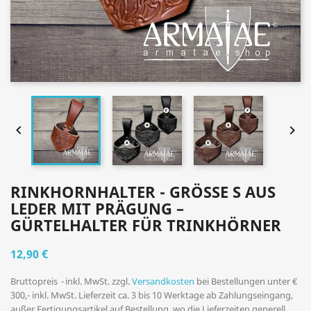


RINKHORNHALTER - GRÖSSE S AUS L
EDER MIT PRÄGUNG – G
ÜRTELHALTER FÜR TRINKHÖRNER
12,90 €
Bruttopreis
inkl. MwSt. zzgl.
Versandkosten
bei Bestellungen unter €
300,- inkl. MwSt. Lieferzeit ca. 3 bis 10 Werktage ab Zahlungseingang,
außer Fertigungsartikel auf Bestellung, wo die Lieferzeiten generell