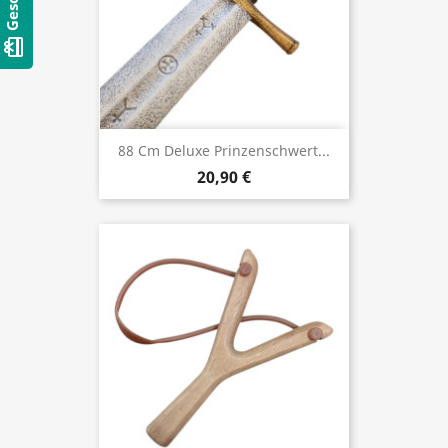
card_giftcard
88 Cm Deluxe Prinzenschwert...
20,90 €