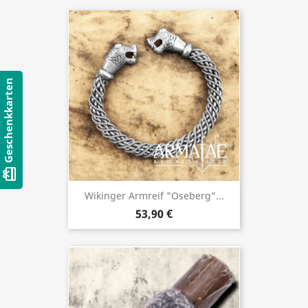
Geschenkkarten
card_giftcard
Wikinger Armreif "Oseberg"...
53,90 €