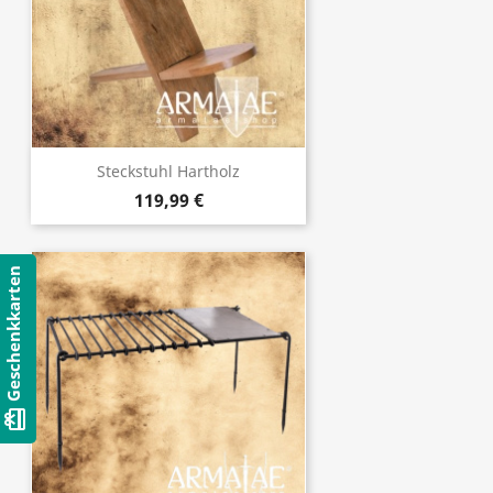
Steckstuhl Hartholz
119,99 €
Geschenkkarten
card_giftcard