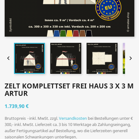


ZELT KOMPLETTSET FREI HAUS 3 X 3 M
ARTUR
1.739,90 €
Bruttopreis
inkl. MwSt. zzgl.
Versandkosten
bei Bestellungen unter €
300,- inkl. MwSt. Lieferzeit ca. 3 bis 10 Werktage ab Zahlungseingang,
außer Fertigungsartikel auf Bestellung, wo die Lieferzeiten generell
saisonalen Schwankungen unterliegen.