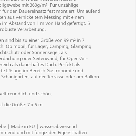
lgewebe mit 360g/m². Für unzählige
r für den Dauereinsatz fest montiert. Umlaufend
sen aus vernickeltem Messing mit einem
im Abstand von 1 m von Hand gefertigt. 5
 robuste Verarbeitung.
n sind bis zu einer Größe von 99 m² in 7
ch. Ob mobil, für Lager, Camping, Glamping
ichtschutz oder Sonnensegel, als
rdachung oder Seitenwand, für Open-Air-
eich als dauerhaftes Dach. Perfekt als
erte Lösung im Bereich Gastronomie und
. Schanigarten, auf der Terrasse oder am Balkon
eltfreundlich und schön.
uf die Größe: 7 x 5 m
be | Made in EU | wasserabweisend
emmend und mit fungiziden Eigenschaften