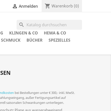
shopping_cart

Warenkorb
(0)
Anmelden
search
UG
KLINGEN & CO
HEMA & CO
SCHMUCK
BÜCHER
SPEZIELLES
ÖSEN
andkosten
bei Bestellungen unter € 300,- inkl. MwSt.
 Zahlungseingang, außer Fertigungsartikel auf
nerell saisonalen Schwankungen unterliegen.
nschutz Plane aus wasserabweisend