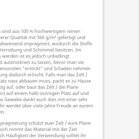
en sind aus 100 % hochwertigem reinen
er Qualität mit 360 g/m² gefertigt und
abweisend imprägniert, wodurch die Stoffe
Verrottung und Schimmel besitzen. Im
ss werden ist es jedoch unbedingt
tt austrocknen zu lassen, bevor man sie
 ansonsten "erstickt" und Schaden nehmen
ng dadurch erlischt. Falls man das Zelt /
latz nass abbauen muss, packt es zu Hause
tig auf, oder baut das Zelt / die Plane
en) auf einem halb-sonnigen Platz auf und
as Gewebe dankt euch dies mit einer sehr
hr werdet über viele Jahre Freude an eurem
en.
rägnierung schützt euer Zelt / eure Plane
och nimmt das Material mit der Zeit
ach Häufigkeit der Verwendung solltet ihr