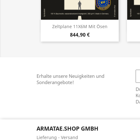
Vorschau

Zeltplane 11X6M Mit Ösen
844,90 €
Erhalte unsere Neuigkeiten und
Sonderangebote!
Du
Ko
D
ARMATAE.SHOP GMBH
Lieferung - Versand