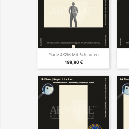
Vorschau

Plane 4X2M Mit Schlaufen
199,90 €