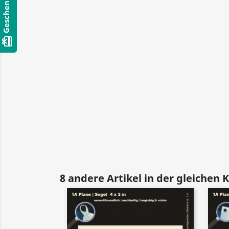
Geschenkkarten
card_giftcard
8 andere Artikel in der gleichen 