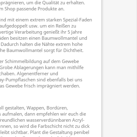
rägnieren, um die Qualität zu erhalten.
em Shop passende Produkte an.
sind mit einem extrem starken Spezial-Faden
l aufgedoppelt usw. um ein Reißen zu
ertige Verarbeitung genießt ihr 5 Jahre
 Fäden besitzen einen Baumwollmantel und
. Dadurch halten die Nähte extrem hohe
he Baumwollmantel sorgt für Dichtheit.
oder Schimmelbildung auf dem Gewebe
 Grobe Ablagerungen kann man mithilfe
schaben. Algenentferner und
ay-Pumpflaschen sind ebenfalls bei uns
das Gewebe frisch imprägniert werden.
voll gestalten, Wappen, Bordüren,
es aufmalen, dann empfehlen wir euch die
eundlichen wasserverdünnbaren Acryl-
nnen, so wird die Farbschicht nicht zu dick
eibt sichtbar. Plant die Gestaltung penibel