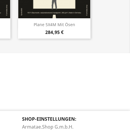
Vorschau

Plane 5X4M Mit Ösen
284,95 €
SHOP-EINSTELLUNGEN:
Armatae.Shop G.m.b.H.