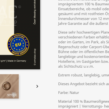
imprägniertem 100 % Baumwol
Einsatzbereiche, ob mobil ode
gesäumt und mit rostfreien Ö
Innendurchmesser von 12 mm 
Jahre Garantie auf die äußerst
Diese sehr hochwertigen Plane
verschiedenen Farben erhältli
oder im Garten, im Park, als S
Regenschutz oder Carport-Übe
Bühne oder im öffentlichen Ber
langlebige und kostenorienti
Hotellerie, im Gastgarten bzw
als Sichtschutz u.v.m.
Extrem robust, langlebig, umw
Dieses Angebot bezieht sich a

Farbe: Natur
Material 100 % Baumwollgewe
imprägniert | Verrottungs- h