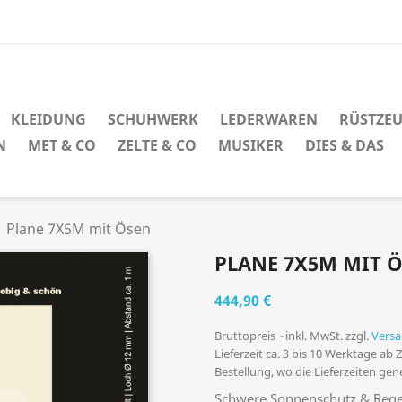
KLEIDUNG
SCHUHWERK
LEDERWAREN
RÜSTZE
N
MET & CO
ZELTE & CO
MUSIKER
DIES & DAS
Plane 7X5M mit Ösen
PLANE 7X5M MIT 
444,90 €
Bruttopreis
inkl. MwSt. zzgl.
Vers
Lieferzeit ca. 3 bis 10 Werktage ab
Bestellung, wo die Lieferzeiten ge
Schwere Sonnenschutz & Rege