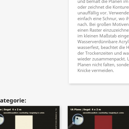
und bemalt die Planen im
oder zeichnet die Konture
unauffällig vor. Verwendet
einfach eine Schnur, wo i
nach. Bei großen Motiven 
einen Raster einzuzeichne
im kleinen Maßstab einge
Wasserverdünnbare Acryl
wasserfest, beachtet die H
der Trockenzeiten und wart
wieder zusammenpackt. U
Planen nicht falten, sond
Knicke vermeiden.
Kategorie: