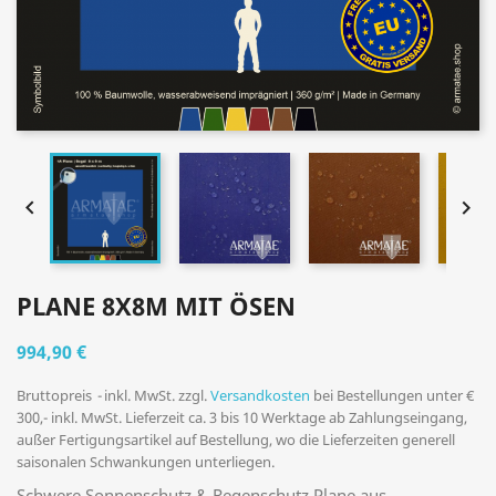


PLANE 8X8M MIT ÖSEN
994,90 €
Bruttopreis
inkl. MwSt. zzgl.
Versandkosten
bei Bestellungen unter €
300,- inkl. MwSt. Lieferzeit ca. 3 bis 10 Werktage ab Zahlungseingang,
außer Fertigungsartikel auf Bestellung, wo die Lieferzeiten generell
saisonalen Schwankungen unterliegen.
Schwere Sonnenschutz & Regenschutz Plane aus