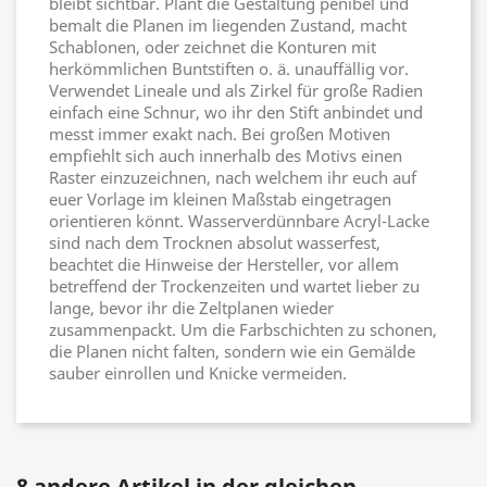
bleibt sichtbar. Plant die Gestaltung penibel und
bemalt die Planen im liegenden Zustand, macht
Schablonen, oder zeichnet die Konturen mit
herkömmlichen Buntstiften o. ä. unauffällig vor.
Verwendet Lineale und als Zirkel für große Radien
einfach eine Schnur, wo ihr den Stift anbindet und
messt immer exakt nach. Bei großen Motiven
empfiehlt sich auch innerhalb des Motivs einen
Raster einzuzeichnen, nach welchem ihr euch auf
euer Vorlage im kleinen Maßstab eingetragen
orientieren könnt. Wasserverdünnbare Acryl-Lacke
sind nach dem Trocknen absolut wasserfest,
beachtet die Hinweise der Hersteller, vor allem
betreffend der Trockenzeiten und wartet lieber zu
lange, bevor ihr die Zeltplanen wieder
zusammenpackt. Um die Farbschichten zu schonen,
die Planen nicht falten, sondern wie ein Gemälde
sauber einrollen und Knicke vermeiden.
8 andere Artikel in der gleichen