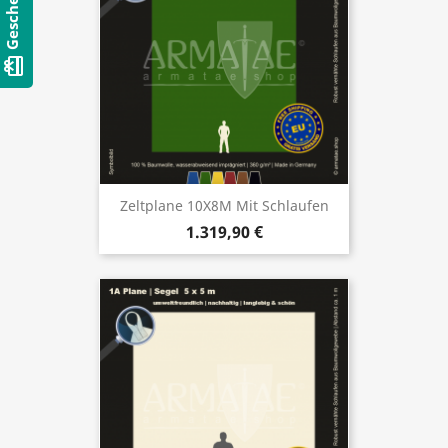
card_giftcard
Zeltplane 10X8M Mit Schlaufen
1.319,90 €