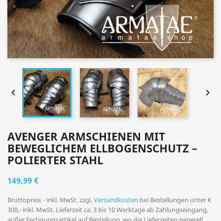


AVENGER ARMSCHIENEN MIT
BEWEGLICHEM ELLBOGENSCHUTZ –
POLIERTER STAHL
149,99 €
Bruttopreis
inkl. MwSt. zzgl.
Versandkosten
bei Bestellungen unter €
300,- inkl. MwSt. Lieferzeit ca. 3 bis 10 Werktage ab Zahlungseingang,
außer Fertigungsartikel auf Bestellung, wo die Lieferzeiten generell