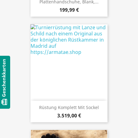
Plattenhandschuhe, Blank,...
199,99 €
Geschenkkarten
card_giftcard
Rüstung Komplett Mit Sockel
3.519,00 €