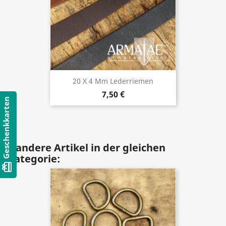
20 X 4 Mm Lederriemen
7,50 €
Geschenkkarten
8 andere Artikel in der gleichen
Kategorie:
card_giftcard