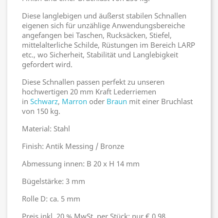
Diese langlebigen und äußerst stabilen Schnallen
eigenen sich für unzählige Anwendungsbereiche
angefangen bei Taschen, Rucksäcken, Stiefel,
mittelalterliche Schilde, Rüstungen im Bereich LARP
etc., wo Sicherheit, Stabilität und Langlebigkeit
gefordert wird.
Diese Schnallen passen perfekt zu unseren
hochwertigen 20 mm Kraft Lederriemen
in
Schwarz
,
Marron
oder
Braun
mit einer Bruchlast
von 150 kg.
Material: Stahl
Finish: Antik Messing / Bronze
Abmessung innen: B 20 x H 14 mm
Bügelstärke: 3 mm
Rolle D: ca. 5 mm
Preis inkl. 20 % MwSt. per Stück: nur € 0,98