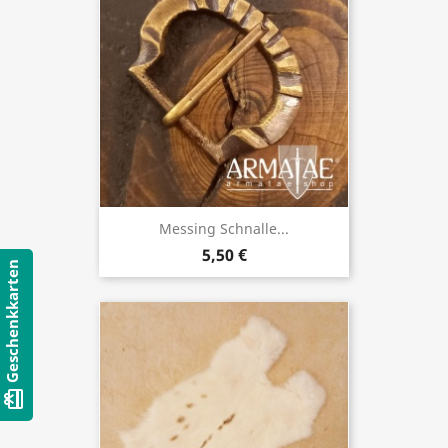
Messing Schnalle...
5,50 €
Geschenkkarten
card_giftcard