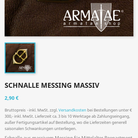
SCHNALLE MESSING MASSIV
2,90 €
Bruttopreis
inkl. MwSt. zzgl.
Versandkosten
bei Bestellungen unter €
300,- inkl. MwSt. Lieferzeit ca. 3 bis 10 Werktage ab Zahlungseingang,
außer Fertigungsartikel auf Bestellung, wo die Lieferzeiten generell
saisonalen Schwankungen unterliegen.
Schnalle aus massivem Messing für Mittelalter Reenactment,