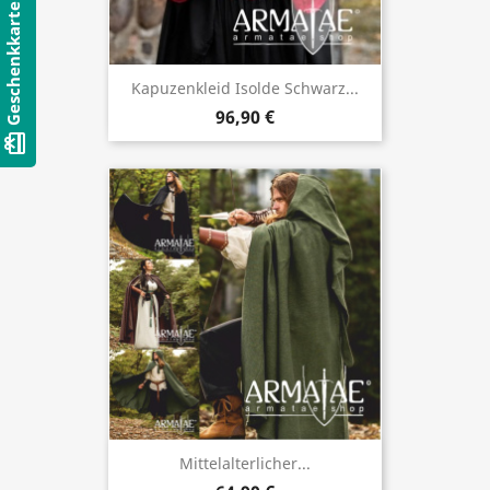
Geschenkkarten
Kapuzenkleid Isolde Schwarz...
96,90 €
card_giftcard
Mittelalterlicher...