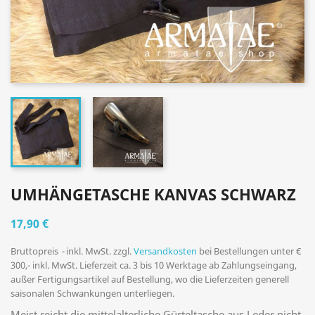
UMHÄNGETASCHE KANVAS SCHWARZ
17,90 €
Bruttopreis
inkl. MwSt. zzgl.
Versandkosten
bei Bestellungen unter €
300,- inkl. MwSt. Lieferzeit ca. 3 bis 10 Werktage ab Zahlungseingang,
außer Fertigungsartikel auf Bestellung, wo die Lieferzeiten generell
saisonalen Schwankungen unterliegen.
Meist reicht die mittelalterliche Gürteltasche aus Leder nicht