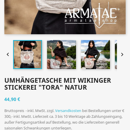


UMHÄNGETASCHE MIT WIKINGER
STICKEREI "TORA" NATUR
44,90 €
Bruttopreis
inkl. MwSt. zzgl.
Versandkosten
bei Bestellungen unter €
300,- inkl. MwSt. Lieferzeit ca. 3 bis 10 Werktage ab Zahlungseingang,
außer Fertigungsartikel auf Bestellung, wo die Lieferzeiten generell
saisonalen Schwankungen unterliegen.