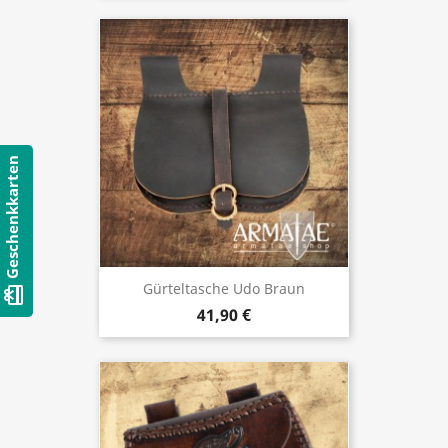
Geschenkkarten
Gürteltasche Udo Braun
card_giftcard
41,90 €