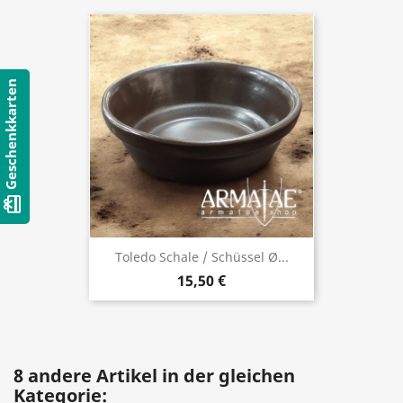
Geschenkkarten
card_giftcard
Toledo Schale / Schüssel Ø...
15,50 €
8 andere Artikel in der gleichen
Kategorie: