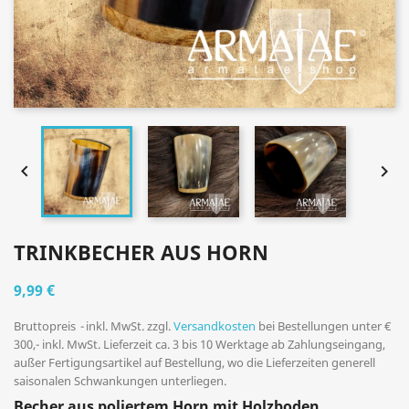


TRINKBECHER AUS HORN
9,99 €
Bruttopreis
inkl. MwSt. zzgl.
Versandkosten
bei Bestellungen unter €
300,- inkl. MwSt. Lieferzeit ca. 3 bis 10 Werktage ab Zahlungseingang,
außer Fertigungsartikel auf Bestellung, wo die Lieferzeiten generell
saisonalen Schwankungen unterliegen.
Becher aus poliertem Horn mit Holzboden.