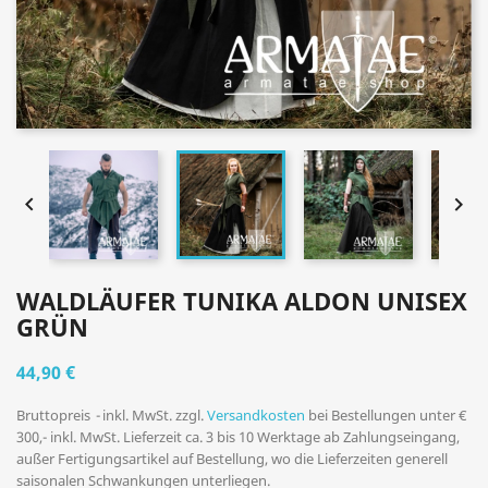


WALDLÄUFER TUNIKA ALDON UNISEX
GRÜN
44,90 €
Bruttopreis
inkl. MwSt. zzgl.
Versandkosten
bei Bestellungen unter €
300,- inkl. MwSt. Lieferzeit ca. 3 bis 10 Werktage ab Zahlungseingang,
außer Fertigungsartikel auf Bestellung, wo die Lieferzeiten generell
saisonalen Schwankungen unterliegen.