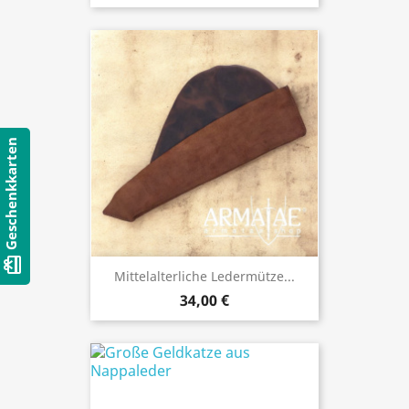
Geschenkkarten
card_giftcard
Mittelalterliche Ledermütze...
34,00 €