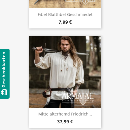
Fibel Blattfibel Geschmiedet
7,99 €
Geschenkkarten
card_giftcard
Mittelalterhemd Friedrich...
37,99 €