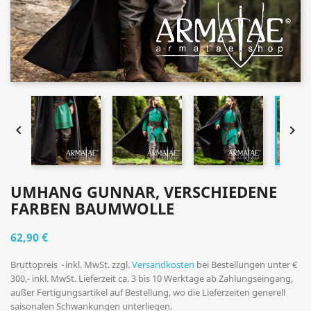


UMHANG GUNNAR, VERSCHIEDENE
FARBEN BAUMWOLLE
62,90 €
Bruttopreis
inkl. MwSt. zzgl.
Versandkosten
bei Bestellungen unter €
300,- inkl. MwSt. Lieferzeit ca. 3 bis 10 Werktage ab Zahlungseingang,
außer Fertigungsartikel auf Bestellung, wo die Lieferzeiten generell
saisonalen Schwankungen unterliegen.