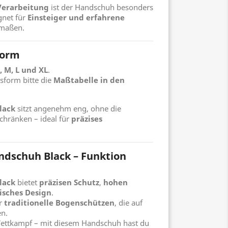
Verarbeitung
ist der Handschuh besonders
gnet für
Einsteiger und erfahrene
rmaßen.
form
, M, L und XL
.
sform bitte die
Maßtabelle in den
lack
sitzt angenehm eng, ohne die
chränken – ideal für
präzises
andschuh Black – Funktion
lack
bietet
präzisen Schutz
,
hohen
sisches Design
.
ür
traditionelle Bogenschützen
, die auf
en.
Wettkampf – mit diesem Handschuh hast du