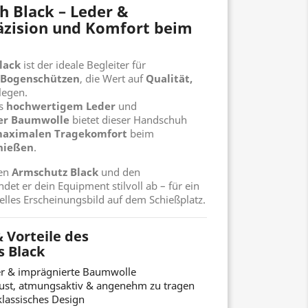
 Black – Leder &
äzision und Komfort beim
lack
ist der ideale Begleiter für
 Bogenschützen
, die Wert auf
Qualität,
legen.
us
hochwertigem Leder
und
er Baumwolle
bietet dieser Handschuh
aximalen Tragekomfort
beim
chießen
.
den
Armschutz Black
und den
undet er dein Equipment stilvoll ab – für ein
lles Erscheinungsbild auf dem Schießplatz.
 Vorteile des
 Black
er & imprägnierte Baumwolle
st, atmungsaktiv & angenehm zu tragen
lassisches Design