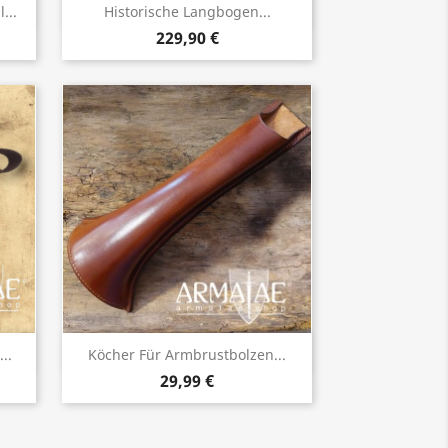
Vorschau

...
Historische Langbogen...
229,90 €
Vorschau

..
Köcher Für Armbrustbolzen...
29,99 €