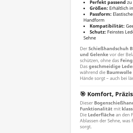
Perfekt passend
zu 
Größen:
Erhältlich i
Passform:
Elastische
Handform
Kompatibilität:
Gee
Schutz:
Feinstes Led
Sehne
Der
Schießhandschuh B
und Gelenke
vor der Be
schützen, ohne das
Feing
Das
geschmeidige Lede
während die
Baumwolle
Hände sorgt – auch bei lä
🎯 Komfort, Präzis
Dieser
Bogenschießhan
Funktionalität
mit
klas
Die
Lederfläche
an den F
Ablassen der Sehne, was 
sorgt.