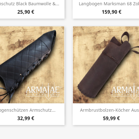
Vorschau
Vorschau


schutz Black Baumwolle &...
Langbogen Marksman 68 Zoll
25,90 €
159,90 €
Vorschau
Vorschau


ogenschützen Armschutz...
Armbrustbolzen-Köcher Aus.
32,99 €
59,99 €