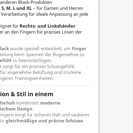
anderen Black-Produkten
n
S, M, L und XL
– für Damen und Herren
 Verarbeitung für ideale Anpassung an jede
ignet für
Rechts- und Linkshänder
er an den Fingern für präzises Lösen der
lack
wurde speziell entwickelt, um
Finger
lastung beim Spannen der Bogensehne zu
efühl
zu beeinträchtigen.
r
sorgt für ein präzises Schussgefühl,
für angenehme Belüftung und trockene
ngeren Trainingseinheiten.
ion & Stil in einem
dschuh
kombiniert
moderne
sischem Design
.
ingern sorgt für sicheren Halt und sauberes
für
gleichmäßige und präzise Schüsse