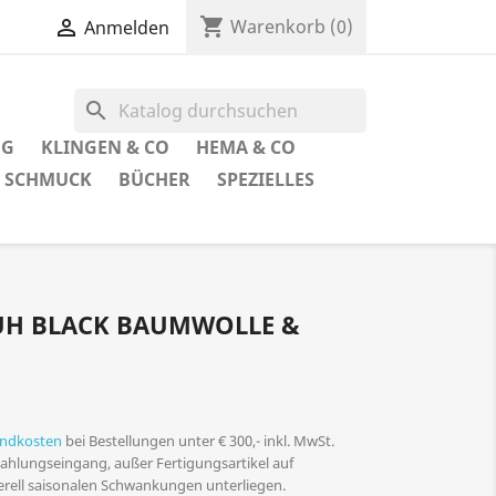
shopping_cart

Warenkorb
(0)
Anmelden
search
UG
KLINGEN & CO
HEMA & CO
SCHMUCK
BÜCHER
SPEZIELLES
H BLACK BAUMWOLLE & L
andkosten
bei Bestellungen unter € 300,- inkl. MwSt.
 Zahlungseingang, außer Fertigungsartikel auf
nerell saisonalen Schwankungen unterliegen.