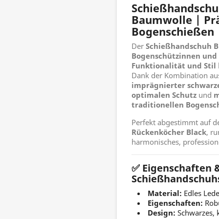
Schießhandschuh
Baumwolle | Pr
Bogenschießen
Der
Schießhandschuh B
Bogenschützinnen und
Funktionalität und Stil
Dank der Kombination a
imprägnierter schwarz
optimalen Schutz
und
m
traditionellen Bogens
Perfekt abgestimmt auf 
Rückenköcher Black
, r
harmonisches, professione
✅ Eigenschaften &
Schießhandschuhs
Material:
Edles Led
Eigenschaften:
Robu
Design:
Schwarzes, k