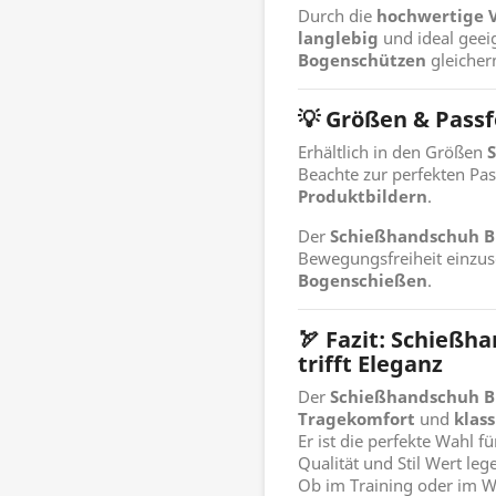
Durch die
hochwertige 
langlebig
und ideal geei
Bogenschützen
gleiche
💡 Größen & Pass
Erhältlich in den Größen
S
Beachte zur perfekten Pas
Produktbildern
.
Der
Schießhandschuh B
Bewegungsfreiheit einzus
Bogenschießen
.
🏹 Fazit: Schießh
trifft Eleganz
Der
Schießhandschuh B
Tragekomfort
und
klas
Er ist die perfekte Wahl f
Qualität und Stil Wert leg
Ob im Training oder im 