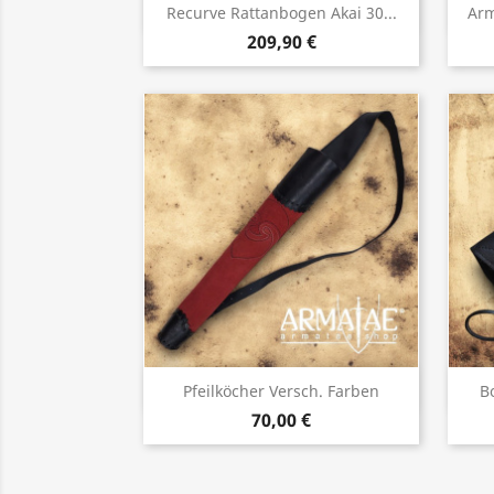
Vorschau

Recurve Rattanbogen Akai 30...
Arm
209,90 €
Vorschau

Pfeilköcher Versch. Farben
B
70,00 €