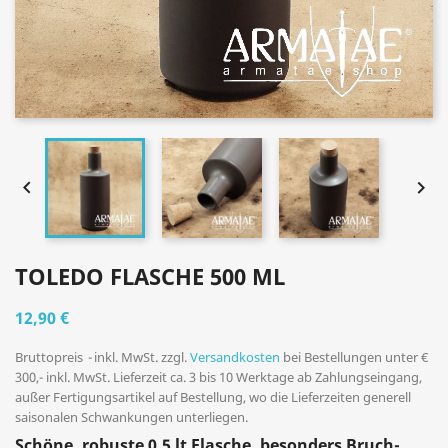


TOLEDO FLASCHE 500 ML
12,90 €
Bruttopreis
inkl. MwSt. zzgl.
Versandkosten
bei Bestellungen unter €
300,- inkl. MwSt. Lieferzeit ca. 3 bis 10 Werktage ab Zahlungseingang,
außer Fertigungsartikel auf Bestellung, wo die Lieferzeiten generell
saisonalen Schwankungen unterliegen.
Schöne, robuste 0,5 lt Flasche, besonders Bruch-