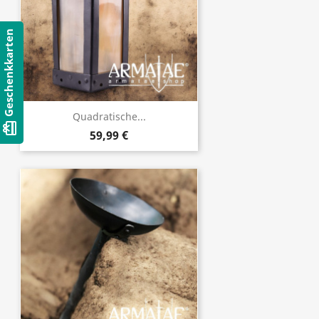
Geschenkkarten
Quadratische...
card_giftcard
59,99 €