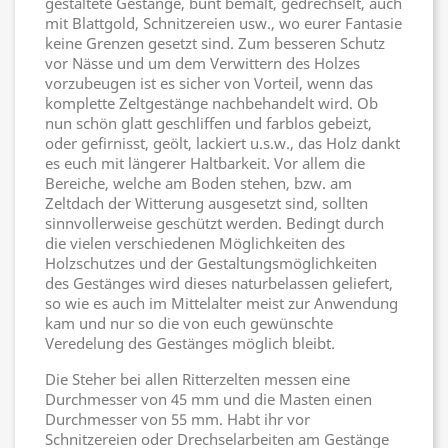
gestaltete Gestänge, bunt bemalt, gedrechselt, auch
mit Blattgold, Schnitzereien usw., wo eurer Fantasie
keine Grenzen gesetzt sind. Zum besseren Schutz
vor Nässe und um dem Verwittern des Holzes
vorzubeugen ist es sicher von Vorteil, wenn das
komplette Zeltgestänge nachbehandelt wird. Ob
nun schön glatt geschliffen und farblos gebeizt,
oder gefirnisst, geölt, lackiert u.s.w., das Holz dankt
es euch mit längerer Haltbarkeit. Vor allem die
Bereiche, welche am Boden stehen, bzw. am
Zeltdach der Witterung ausgesetzt sind, sollten
sinnvollerweise geschützt werden. Bedingt durch
die vielen verschiedenen Möglichkeiten des
Holzschutzes und der Gestaltungsmöglichkeiten
des Gestänges wird dieses naturbelassen geliefert,
so wie es auch im Mittelalter meist zur Anwendung
kam und nur so die von euch gewünschte
Veredelung des Gestänges möglich bleibt.
Die Steher bei allen Ritterzelten messen eine
Durchmesser von 45 mm und die Masten einen
Durchmesser von 55 mm. Habt ihr vor
Schnitzereien oder Drechselarbeiten am Gestänge