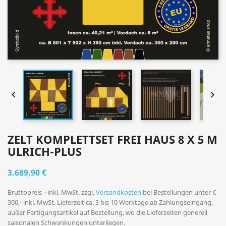


ZELT KOMPLETTSET FREI HAUS 8 X 5 M
ULRICH-PLUS
3.689,90 €
Bruttopreis
inkl. MwSt. zzgl.
Versandkosten
bei Bestellungen unter €
300,- inkl. MwSt. Lieferzeit ca. 3 bis 10 Werktage ab Zahlungseingang,
außer Fertigungsartikel auf Bestellung, wo die Lieferzeiten generell
saisonalen Schwankungen unterliegen.