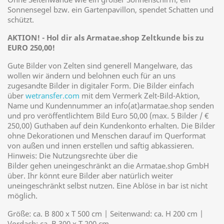
Sonnensegel bzw. ein Gartenpavillon, spendet Schatten und
schützt.
AKTION! - Hol dir als Armatae.shop Zeltkunde bis zu
EURO 250,00!
Gute Bilder von Zelten sind generell Mangelware, das
wollen wir ändern und belohnen euch für an uns
zugesandte Bilder in digitaler Form. Die Bilder einfach
über
wetransfer.com
mit dem Vermerk Zelt-Bild-Aktion,
Name und Kundennummer an info(at)armatae.shop senden
und pro veröffentlichtem Bild Euro 50,00 (max. 5 Bilder / €
250,00) Guthaben auf dein Kundenkonto erhalten. Die Bilder
ohne Dekorationen und Menschen darauf im Querformat
von außen und innen erstellen und saftig abkassieren.
Hinweis: Die Nutzungsrechte über die
Bilder gehen uneingeschränkt an die Armatae.shop GmbH
über. Ihr könnt eure Bilder aber natürlich weiter
uneingeschränkt selbst nutzen. Eine Ablöse in bar ist nicht
möglich.
Größe: ca. B 800 x T 500 cm | Seitenwand: ca. H 200 cm |
Vordach: ca. B 300 x T 200 cm