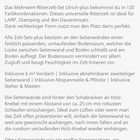
Das Mehrwert-Ritterzelt-Set Ulrich-plus bekommst du in 120
Farbkombinationen. Dieses universelle Ritterzelt ist ideal für
LARP, Glamping und den Dauereinsatz.
Dank rechteckiger Form nutzt man den Platz darin perfekt.
Alle Zelt-Sets-plus besitzen an den Seitenwänden einen
farblich passenden, umlaufenden Bodensaum, welcher die
Lücke zwischen Seitenwand und Boden schließt und am
Boden aufliegt. Der Bodensaum vermindert vor allem
Zugluft und beugt Feuchtigkeit im Zelt-Inneren vor.
Inklusive 6 m² Vordach | Inklusive abnehmbarer zweiteiliger
Seitenwand | Inklusive Abspannseile & Pflöcke | Inklusive
Steher & Masten
Die Seitenwände sind hinter den Schabracken an Holz-
Knebel mit einem Abstand von ca. 25 cm mit robusten
Schlaufen einzuhängen. Ideal zum Lüften oder wenn man
das Zelt offen präsentieren will, einfach die Seitenwand so
weit wie gewünscht aushängen, nach innen falten und an
die rundum verlaufenden Holz-Knebel wieder einhängen.
Ohne Seitenwände wie ein großer Sonnenschirm, ein