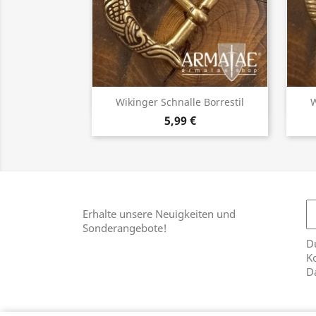
Vorschau

Wikinger Schnalle Borrestil
W
5,99 €
Erhalte unsere Neuigkeiten und
Sonderangebote!
Du
Ko
D