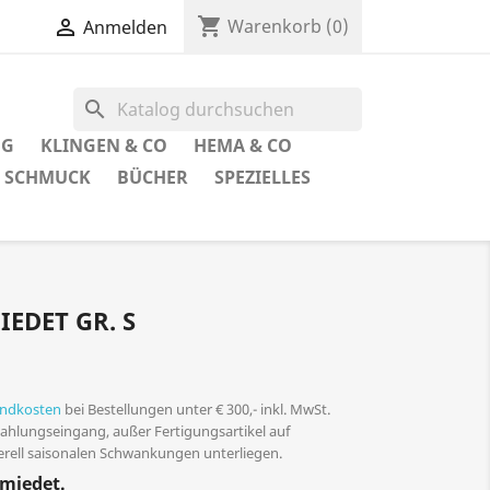
shopping_cart

Warenkorb
(0)
Anmelden
search
UG
KLINGEN & CO
HEMA & CO
SCHMUCK
BÜCHER
SPEZIELLES
EDET GR. S
andkosten
bei Bestellungen unter € 300,- inkl. MwSt.
 Zahlungseingang, außer Fertigungsartikel auf
nerell saisonalen Schwankungen unterliegen.
hmiedet.