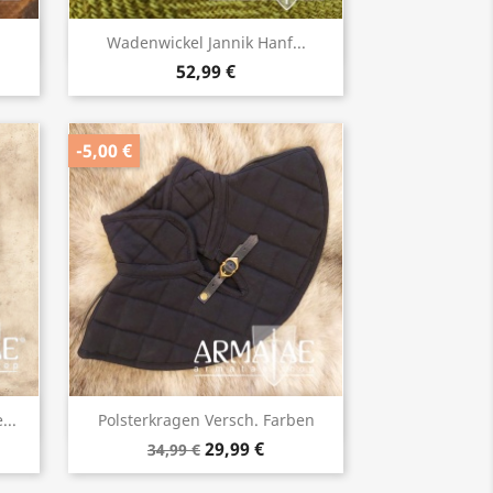
Vorschau

Wadenwickel Jannik Hanf...
52,99 €
-5,00 €
Vorschau

...
Polsterkragen Versch. Farben
29,99 €
34,99 €