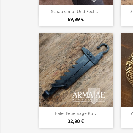
Vorschau

Schaukampf Und Fecht...
S
69,99 €
Vorschau

Hale, Feuersäge Kurz
W
32,90 €