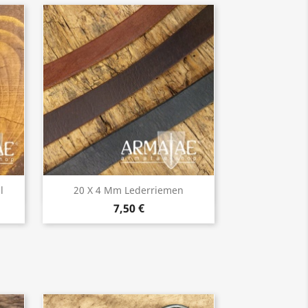
Vorschau

l
20 X 4 Mm Lederriemen
7,50 €