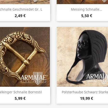
Vorschau
Vorschau


chnalle Geschmiedet Gr. L
Messing Schnalle...
2,49 €
5,50 €
Vorschau
Vorschau


ikinger Schnalle Borrestil
Polsterhaube Schwarz Starke
5,99 €
19,99 €