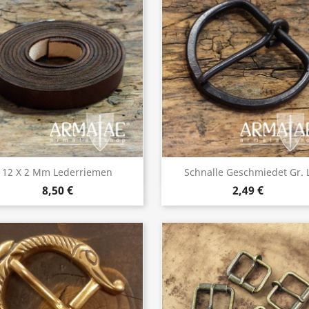
Vorschau
Vorschau


12 X 2 Mm Lederriemen
Schnalle Geschmiedet Gr. 
8,50 €
2,49 €