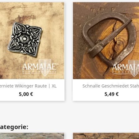
Vorschau
Vorschau


erniete Wikinger Raute | XL
Schnalle Geschmiedet Stah
5,00 €
5,49 €
Kategorie: