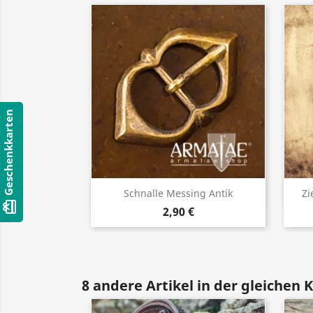
Geschenkkarten
Vorschau

Schnalle Messing Antik
Zi
card_giftcard
2,90 €
8 andere Artikel in der gleichen 