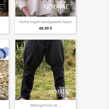
Vorschau

Hemd Ingolf Handgewebt Natur
48,99 €
Vorschau

Wikingerhose M....