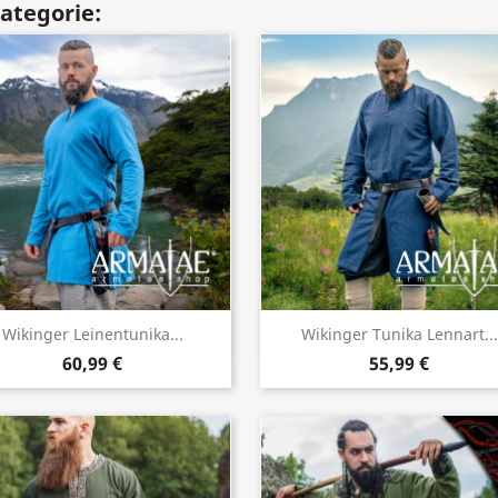
Kategorie:
Vorschau
Vorschau


Wikinger Leinentunika...
Wikinger Tunika Lennart...
60,99 €
55,99 €