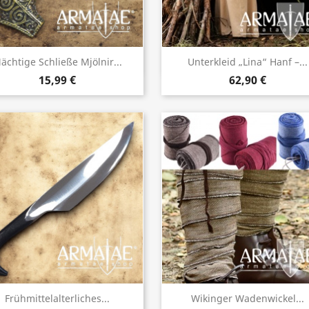
Vorschau
Vorschau


ächtige Schließe Mjölnir...
Unterkleid „Lina“ Hanf –...
15,99 €
62,90 €
Vorschau
Vorschau


Frühmittelalterliches...
Wikinger Wadenwickel...