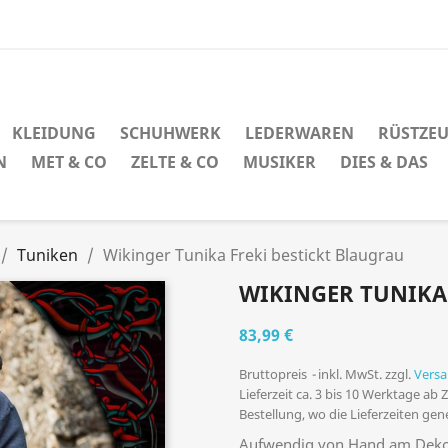
KLEIDUNG
SCHUHWERK
LEDERWAREN
RÜSTZE
N
MET & CO
ZELTE & CO
MUSIKER
DIES & DAS
Tuniken
Wikinger Tunika Freki bestickt Blaugrau
WIKINGER TUNIKA
83,99 €
Bruttopreis
inkl. MwSt. zzgl.
Vers
Lieferzeit ca. 3 bis 10 Werktage ab
Bestellung, wo die Lieferzeiten ge
Aufwendig von Hand am Dekol