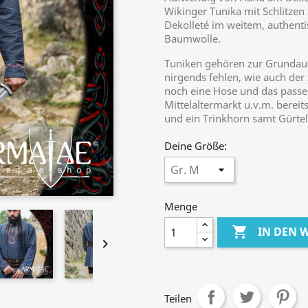
Wikinger Tunika mit Schlitzen 
Dekolleté im weitem, authentis
Baumwolle.
Tuniken gehören zur Grundaus
nirgends fehlen, wie auch der
noch eine Hose und das passe
Mittelaltermarkt u.v.m. bereit
und ein Trinkhorn samt Gürtel
Deine Größe:
Menge

IN DEN

Teilen