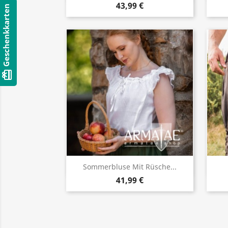
43,99 €
Geschenkkarten
card_giftcard
Vorschau

Sommerbluse Mit Rüsche...
41,99 €