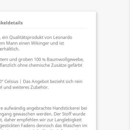
ikeldetails
, ein Qualitätsprodukt von Leonardo
em Mann einen Wikinger und ist
rhältlich.
festem und groben 100 % Baumwollgewebe,
 pflanzlich ohne chemische Zusätze gefärbt
 Celsius | Das Angebot bezieht sich rein
el und weiteres Zubehör.
hre aufwändig angebrachte Handstickerei bei
hgang gewaschen werden. Der Stoff wurde
t, daher empfehlen wir zur Langlebigkeit
dgestickten Fadens dennoch das Waschen im