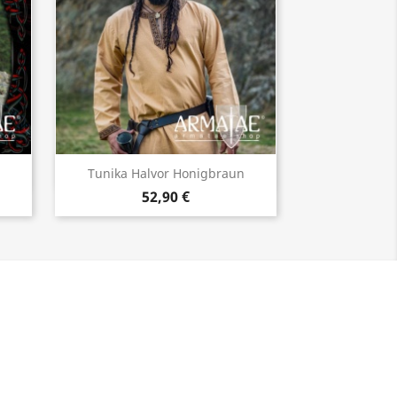
Vorschau

n
Tunika Halvor Honigbraun
52,90 €