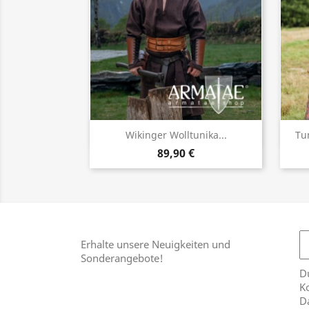
Vorschau

Wikinger Wolltunika...
Tu
89,90 €
Erhalte unsere Neuigkeiten und
Sonderangebote!
Du
Ko
D