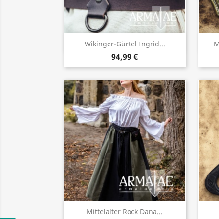
Vorschau

Wikinger-Gürtel Ingrid...
M
94,99 €
Vorschau

Mittelalter Rock Dana...