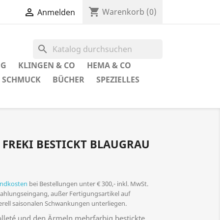
shopping_cart

Warenkorb
(0)
Anmelden
search
UG
KLINGEN & CO
HEMA & CO
SCHMUCK
BÜCHER
SPEZIELLES
 FREKI BESTICKT BLAUGRAU
andkosten
bei Bestellungen unter € 300,- inkl. MwSt.
 Zahlungseingang, außer Fertigungsartikel auf
nerell saisonalen Schwankungen unterliegen.
leté und den Ärmeln mehrfarbig bestickte