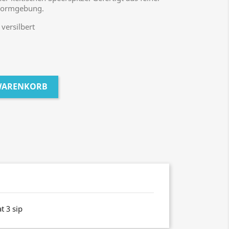
 Formgebung.
versilbert
 WARENKORB
t 3 sip