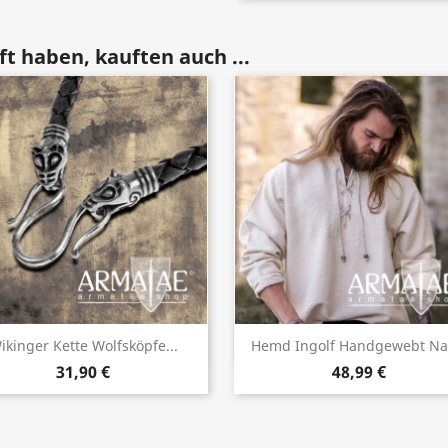
t haben, kauften auch ...
Vorschau
Vorschau


ikinger Kette Wolfsköpfe...
Hemd Ingolf Handgewebt Na
31,90 €
48,99 €