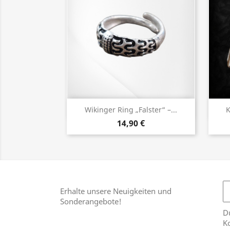
Vorschau

Wikinger Ring „Falster“ –...
K
14,90 €
Erhalte unsere Neuigkeiten und
Sonderangebote!
Du
Ko