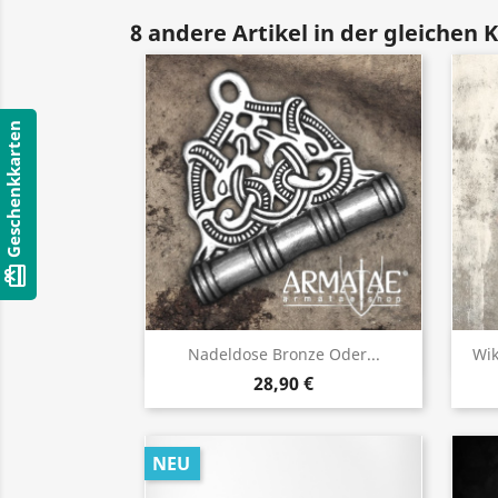
8 andere Artikel in der gleichen 
Geschenkkarten
card_giftcard
Vorschau

Nadeldose Bronze Oder...
Wik
28,90 €
NEU