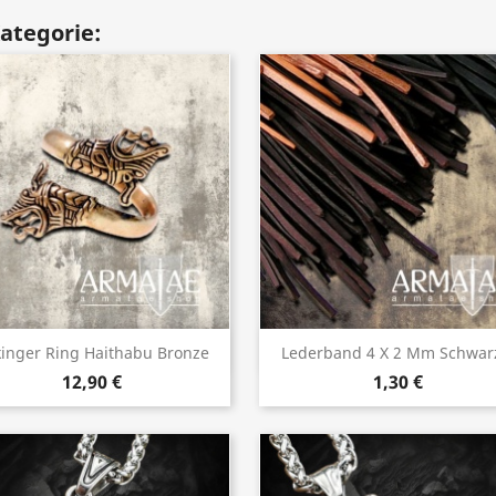
Kategorie:
Vorschau
Vorschau


inger Ring Haithabu Bronze
Lederband 4 X 2 Mm Schwarz
12,90 €
1,30 €