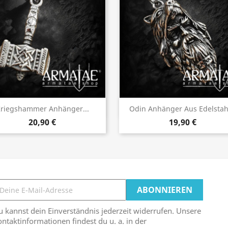
Vorschau
Vorschau


riegshammer Anhänger...
Odin Anhänger Aus Edelstahl
20,90 €
19,90 €
 kannst dein Einverständnis jederzeit widerrufen. Unsere
ntaktinformationen findest du u. a. in der