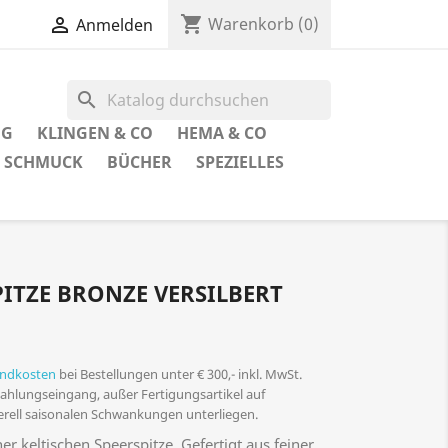
shopping_cart

Warenkorb
(0)
Anmelden
search
UG
KLINGEN & CO
HEMA & CO
SCHMUCK
BÜCHER
SPEZIELLES
PITZE BRONZE VERSILBERT
andkosten
bei Bestellungen unter € 300,- inkl. MwSt.
 Zahlungseingang, außer Fertigungsartikel auf
nerell saisonalen Schwankungen unterliegen.
er keltischen Speerspitze. Gefertigt aus feiner