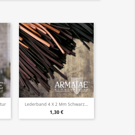
Vorschau

tur
Lederband 4 X 2 Mm Schwarz...
1,30 €