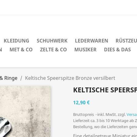
KLEIDUNG
SCHUHWERK
LEDERWAREN
RÜSTZE
N
MET & CO
ZELTE & CO
MUSIKER
DIES & DAS
& Ringe
Keltische Speerspitze Bronze versilbert
KELTISCHE SPEERS
12,90 €
Bruttopreis
inkl. MwSt. zzgl.
Vers
Lieferzeit ca. 3 bis 10 Werktage ab
Bestellung, wo die Lieferzeiten ge
Eine detailgetreue Miniatur ein