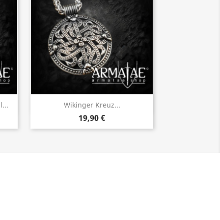
Vorschau

...
Wikinger Kreuz...
19,90 €