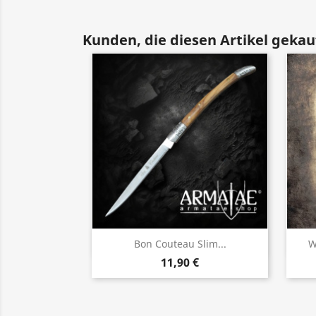
Kunden, die diesen Artikel gekauf
Vorschau

Bon Couteau Slim...
W
11,90 €