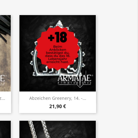
Vorschau

...
Abzeichen Greenery, 14. -...
21,90 €