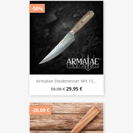
-50%
Armatae Steakmesser Mit 15...
29,95 €
59,90 €
-20,00 €