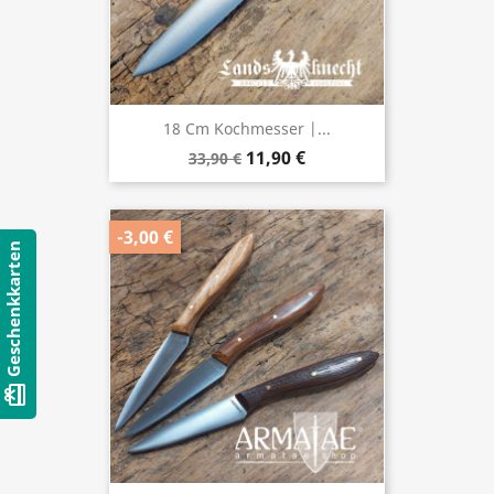
18 Cm Kochmesser |...
11,90 €
33,90 €
-3,00 €
Geschenkkarten
card_giftcard