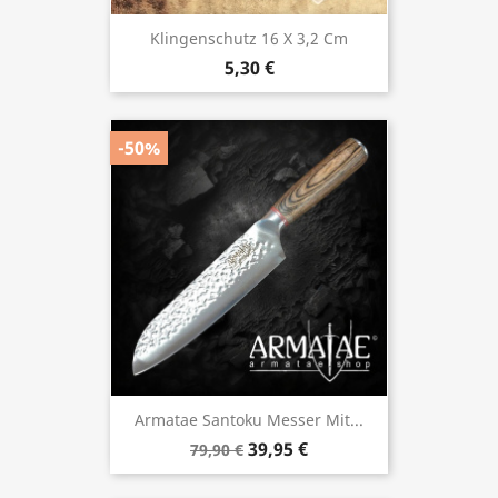
Klingenschutz 16 X 3,2 Cm
5,30 €
-50%
Armatae Santoku Messer Mit...
39,95 €
79,90 €